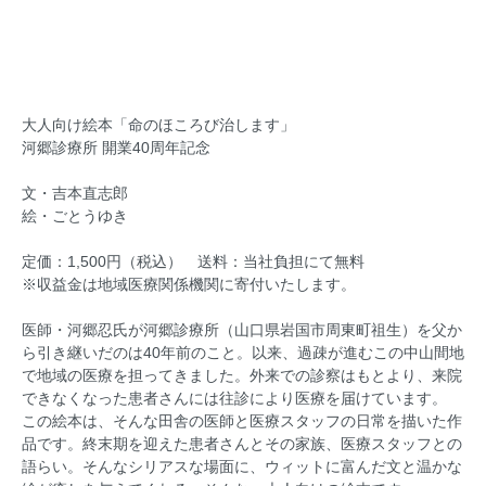
大人向け絵本「命のほころび治します」
河郷診療所 開業40周年記念
文・吉本直志郎
絵・ごとうゆき
定価：1,500円（税込） 送料：当社負担にて無料
※収益金は地域医療関係機関に寄付いたします。
医師・河郷忍氏が河郷診療所（山口県岩国市周東町祖生）を父か
ら引き継いだのは40年前のこと。以来、過疎が進むこの中山間地
で地域の医療を担ってきました。外来での診察はもとより、来院
できなくなった患者さんには往診により医療を届けています。
この絵本は、そんな田舎の医師と医療スタッフの日常を描いた作
品です。終末期を迎えた患者さんとその家族、医療スタッフとの
語らい。そんなシリアスな場面に、ウィットに富んだ文と温かな