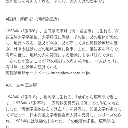
絵が癒しを与えてくれる。そんな、大人向けの絵本です。
●医師・河郷 忍（河郷診療所）
1953年（昭和28）、山口県周東町（現・岩国市）に生れる。関
西医科大学卒業後、大学病院に勤務。その後、父の容体が悪化
し、地元へ戻る。祖父が開き、父が守ってきた河郷診療所を継
ぎ、外来や往診などの地域医療に従事。また、落語家を呼んで、
寄席を催し、地域の人を笑顔にする活動にも取り組んできた。
「あなたが喜ぶことが 私の喜び」の思いを胸に、一人ひとりに
寄り添った診療を続けている。
河郷診療所ホームページ
https://kawasato.or.jp/
●文・吉本 直志郎
1943年（昭和18）、福岡県に生れる。1歳頃から広島県で過ご
す。1978年（昭和53）「広島戦災孤児育成所」での体験をもと
にした『青葉学園物語右向け左！』を発表し、児童文学作家とし
てデビュー。日本児童文学者協会新人賞を受賞し、シリーズ化さ
れ、1981年には映画化もされた。その他著作多数。広島県在
住。