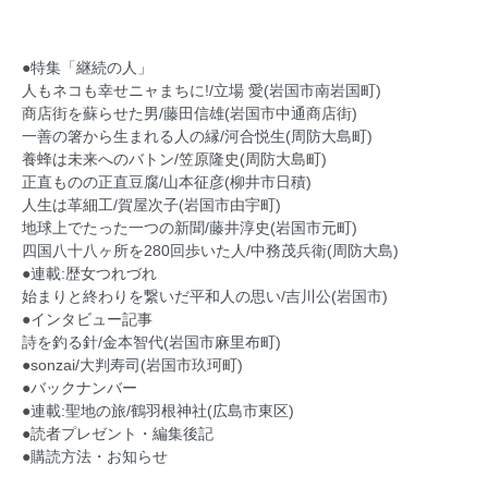
●特集「継続の人」
人もネコも幸せニャまちに!/立場 愛(岩国市南岩国町)
商店街を蘇らせた男/藤田信雄(岩国市中通商店街)
一善の箸から生まれる人の縁/河合悦生(周防大島町)
養蜂は未来へのバトン/笠原隆史(周防大島町)
正直ものの正直豆腐/山本征彦(柳井市日積)
人生は革細工/賀屋次子(岩国市由宇町)
地球上でたった一つの新聞/藤井淳史(岩国市元町)
四国八十八ヶ所を280回歩いた人/中務茂兵衛(周防大島)
●連載:歴女つれづれ
始まりと終わりを繋いだ平和人の思い/吉川公(岩国市)
●インタビュー記事
詩を釣る針/金本智代(岩国市麻里布町)
●sonzai/大判寿司(岩国市玖珂町)
●バックナンバー
●連載:聖地の旅/鶴羽根神社(広島市東区)
●読者プレゼント・編集後記
●購読方法・お知らせ