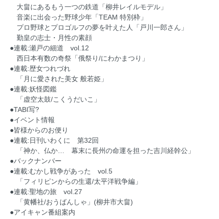
大畠にあるもう一つの鉄道「柳井レイルモデル」
音楽に出会った野球少年「TEAM 特別枠」
プロ野球とプロゴルフの夢を叶えた人「戸川一郎さん」
勤皇の志士・月性の素顔
●連載:瀬戸の細道 vol.12
西日本有数の奇祭「俄祭り/にわかまつり」
●連載:歴女つれづれ
「月に愛された美女 般若姫」
●連載:妖怪図鑑
「虚空太鼓/こくうだいこ」
●TABI写?
●イベント情報
●皆様からのお便り
●連載:日刊いわくに 第32回
「神か、仏か… 幕末に長州の命運を担った吉川経幹公」
●バックナンバー
●連載:むかし戦争があった vol.5
「フィリピンからの生還/太平洋戦争編」
●連載:聖地の旅 vol.27
「黄幡社/おうばんしゃ」(柳井市大畠)
●アイキャン番組案内