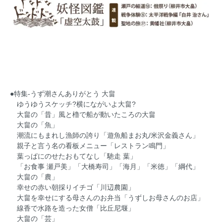
●特集-うず潮さんありがとう 大畠
ゆうゆうスケッチ?横にながいよ大畠?
大畠の「昔」風と櫓で船が動いたころの大畠
大畠の「魚」
潮流にもまれし漁師の誇り「遊魚船まお丸/米沢金義さん」
親子と言う名の看板メニュー「レストラン鳴門」
葉っぱにのせたおもてなし「馳走 葉」
「お食事 瀬戸美」「大橋寿司」「海月」「米徳」「綱代」
大畠の「農」
幸せの赤い朝採りイチゴ「川辺農園」
大畠を幸せにする母さんのお弁当「うずしお母さんのお店」
線香で水路を造った女僧「比丘尼堰」
大畠の「芸」