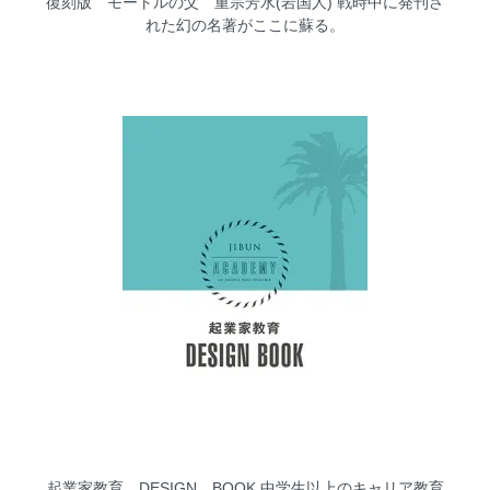
復刻版 モートルの父 重宗芳水(岩国人)
戦時中に発刊さ
れた幻の名著がここに蘇る。
起業家教育 DESIGN BOOK
中学生以上のキャリア教育