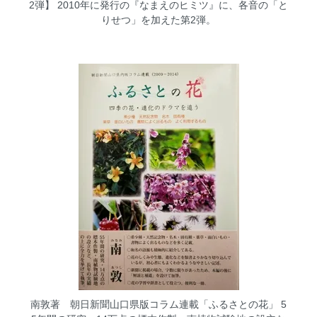
2弾】
2010年に発行の『なまえのヒミツ』に、各音の「と
りせつ」を加えた第2弾。
南敦著 朝日新聞山口県版コラム連載「ふるさとの花」
5